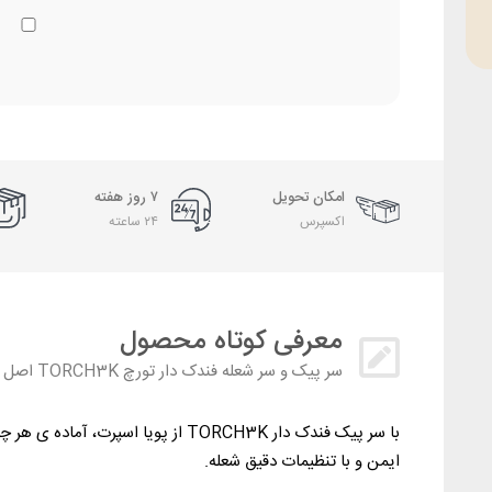
امکان تحویل
۷ روز هفته
اکسپرس
۲۴ ساعته
معرفی کوتاه محصول
سر پیک و سر شعله فندک دار تورچ TORCH3K اصل
با سر پیک فندک‌ دار TORCH3K از پویا ا
ایمن و با تنظیمات دقیق شعله.