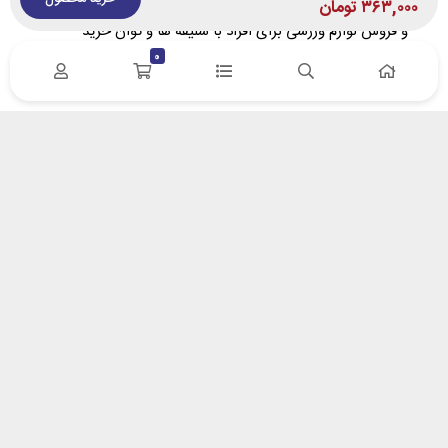
فروشگاه اینترنتی پویا اسپرت با هدف معرفی تخصصی، مشاوره
۳۶۳,۰۰۰
تومان
و فروش لوازم ورزشی برای افراد با سلیقه‌ ها و توان خرید
متفاوت تاسیس گردید. در پویا اسپرت سعی کردیم، ارتباط
0
مستقیم بین وارد کننده/تولید کننده و خریدار را برقرار نماییم.
آدرس : زنجان- خیابان سعدی – پلاک 132 | کد پستی
4518617653
ایمیل: info[at]pooyasport[dot]com
درباره پویا اسپرت
درباره ما
روش های پرداخت