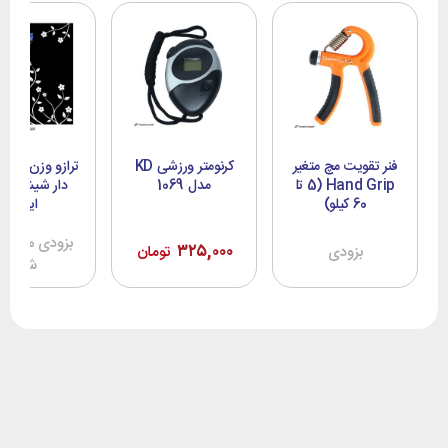
فنر تقویت مچ متغیر
کرنومتر ورزشی KD
ترازو وزن کش
Hand Grip (5 تا
مدل 1069
دار شیشه ض
60 کیلو)
ایرانی
بزودی موجود
۳۲۵,۰۰۰
بزودی
تومان
شود!