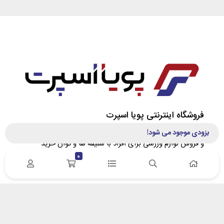
فروشگاه اینترنتی پویا اسپرت
فروشگاه اینترنتی پویا اسپرت با هدف معرفی تخصصی، مشاوره
بزودی موجود می شود!
و فروش لوازم ورزشی برای افراد با سلیقه‌ ها و توان خرید
متفاوت تاسیس گردید. در پویا اسپرت سعی کردیم، ارتباط
0
مستقیم بین وارد کننده/تولید کننده و خریدار را برقرار نماییم.
آدرس : زنجان- خیابان سعدی – پلاک 132 | کد پستی
4518617653
ایمیل: info[at]pooyasport[dot]com