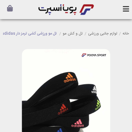
خانه
/
لوازم جانبی ورزشی
/
تل و کش مو
/
تل مو ورزشی کشی ترمز دار adidas آدیداس طرح المپیک