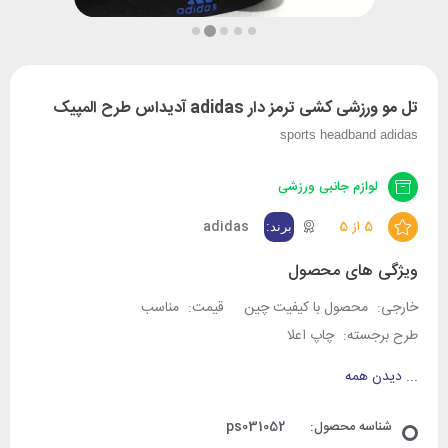
تل مو ورزشی کشی ترمز دار adidas آدیداس طرح المپیک
sports headband adidas
لوازم جانبی ورزشی
5 از 5
adidas
ویژگی های محصول
خارجی:
محصول با کیفیت چین
قیمت:
مناسب
طرح برجسته:
چاپ اعلا
...
دیدن همه
شناسه محصول:
ps031052