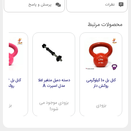
نظرات
پرسش و پاسخ
پیشنهاد می شود که سطح نرم و شکل کروی آن، همه تمرینات را در
دسترس قرار دهد.
محصولات مرتبط
کتل بل 10 کیلوگرمی
دسته دمبل متغیر اعلا
کتل بل 6 
روکش دار
مدل اسپرت A
روکش دار
بزودی موجود می
بزودی
بزودی
شود!