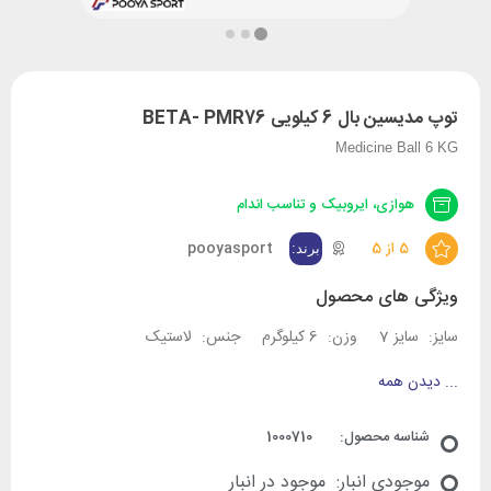
توپ مدیسین بال 6 کیلویی BETA- PMR76
Medicine Ball 6 KG
هوازی، ایروبیک و تناسب اندام
5 از 5
pooyasport
ویژگی های محصول
سایز:
سایز 7
وزن:
6 کیلوگرم
جنس:
لاستیک
...
دیدن همه
شناسه محصول:
1000710
موجودی انبار:
موجود در انبار