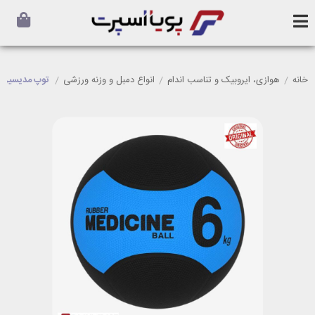
خانه
/
هوازی، ایروبیک و تناسب اندام
/
انواع دمبل و وزنه ورزشی
/
توپ مدیسین بال 6 کیلویی MR76