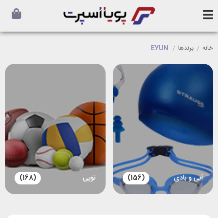
خانه
/
برندها
/
EYUN
آبی و بادی
(156)
توپی
(168)