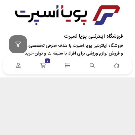
فروشگاه اینترنتی پویا اسپرت
فروشگاه اینترنتی پویا اسپرت با هدف معرفی تخصصی، مشاوره
و فروش لوازم ورزشی برای افراد با سلیقه‌ ها و توان خرید
متفاوت تاسیس گردید. در پویا اسپرت سعی کردیم، ارتباط
0
مستقیم بین وارد کننده/تولید کننده و خریدار را برقرار نماییم.
آدرس : زنجان- خیابان سعدی – پلاک 132 | کد پستی
4518617653
ایمیل: info[at]pooyasport[dot]com