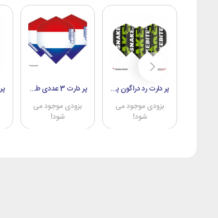
پر دارت فلایت رد دراگون Red Dragon ICE MAN 6477 اصل
پر دارت رد دراگون پیتر رایت Red Dragon- Peter Wright اصل
پر دارت 3 عددی طرح پرچم هلند winmau Rhino Extra Thick اصل
ود می
بزودی موجود می
بزودی موجود می
شود!
شود!