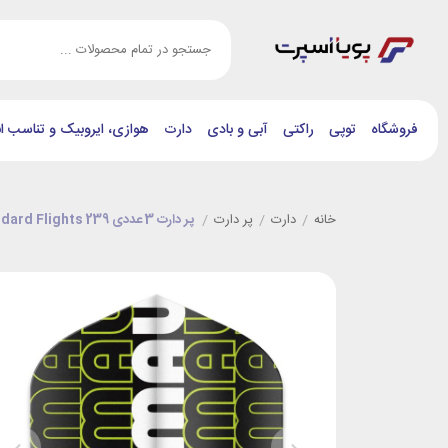
فروشگاه
توپی
راکتی
آبی و بادی
دارت
هوازی، ایروبیک و تناسب ان
خانه
/
دارت
/
پر دارت
/
پر دارت 3 عددی Winmau Mega Standard Flights 239 اصل