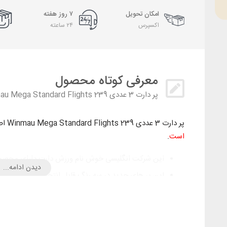
امکان تحویل
۷ روز هفته
اکسپرس
۲۴ ساعته
معرفی کوتاه محصول
پر دارت 3 عددی Winmau Mega Standard Flights 239 اصل
پر دارت 3 عددی Winmau Mega Standard Flights 239 اصل
است
.
این شرکت انگلیسی خوش نام ورزش دارت دارای محصولا
دیدن ادامه...
این پر های جدید در سه رنگ قابل انتخاب است.
سطح پرواز بهینه برای کاهش درگ این پرها قابل وصف نیست و 
قابل قبول را دارد.