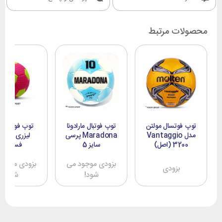
محصولات مرتبط
توپ فوتسال مولتن
توپ فوتبال مارادونا
توپ فوتبال م
مدل Vantaggio
Maradona پرسی
لیزری صورت
3200 (اصل)
سایز 5
فسفری
بزودی موجود می
بزودی موجود
بزودی
شود!
شود!