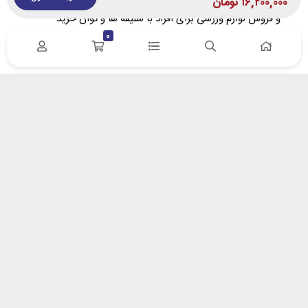
فروشگاه اینترنتی پویا اسپرت با هدف معرفی تخصصی، مشاوره
۱۶,۲۰۰,۰۰۰
تومان
و فروش لوازم ورزشی برای افراد با سلیقه‌ ها و توان خرید
متفاوت تاسیس گردید. در پویا اسپرت سعی کردیم، ارتباط
0
مستقیم بین وارد کننده/تولید کننده و خریدار را برقرار نماییم.
آدرس : زنجان- خیابان سعدی – پلاک 132 | کد پستی
4518617653
ایمیل: info[at]pooyasport[dot]com
درباره پویا اسپرت
درباره ما
روش های پرداخت