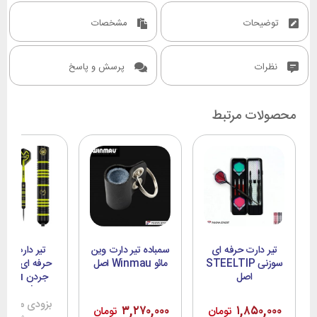
شما با خرید این ست زیبای تیر دارت می توانید سال های
توضیحات
مشخصات
سال نیازی به خرید ست جدید نداشته باشید.
قابل استفاده در مسابقات سطح جهانی.
نظرات
پرسش و پاسخ
در ادامه برای بررسی بیشتر و خرید تیر دارت با ما باشید
محصولات مرتبط
تیر دارت حرفه ای
سمباده تیر دارت وین
تیر دارت سو
سوزنی STEELTIP
مائو Winmau اصل
حرفه ای مایک
اصل
جردن au
G design
ambition اصل
بزودی موجود
۳,۲۷۰,۰۰۰
۱,۸۵۰,۰۰۰
تومان
تومان