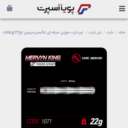
خانه
/
دارت
/
تیر دارت
/
تیر دارت سوزنی حرفه ای تنگستن مروین winmau Mervyn King 22gr اصل