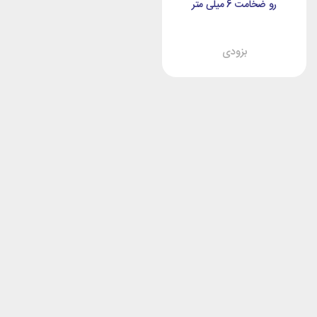
رو ضخامت 6 میلی متر
بزودی