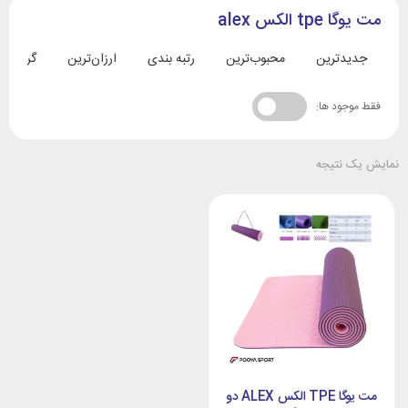
مت یوگا tpe الکس alex
جدیدترین
محبوب‌ترین
رتبه بندی
ارزان‌ترین
گران‌تری
فقط موجود ها:
نمایش یک نتیجه
مت یوگا TPE الکس ALEX دو