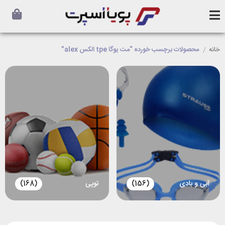
خانه
/
محصولات برچسب خورده “مت یوگا tpe الکس alex”
آبی و بادی
(156)
توپی
(168)