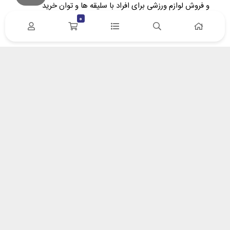
و فروش لوازم ورزشی برای افراد با سلیقه‌ ها و توان خرید
متفاوت تاسیس گردید. در پویا اسپرت سعی کردیم، ارتباط
0
مستقیم بین وارد کننده/تولید کننده و خریدار را برقرار نماییم.
آدرس : زنجان- خیابان سعدی – پلاک 132 | کد پستی
4518617653
ایمیل: info[at]pooyasport[dot]com
درباره پویا اسپرت
درباره ما
روش های پرداخت
پیگیری مرسولات پستی