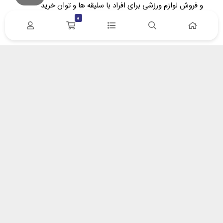
و فروش لوازم ورزشی برای افراد با سلیقه‌ ها و توان خرید
متفاوت تاسیس گردید. در پویا اسپرت سعی کردیم، ارتباط
0
مستقیم بین وارد کننده/تولید کننده و خریدار را برقرار نماییم.
آدرس : زنجان- خیابان سعدی – پلاک 132 | کد پستی
4518617653
ایمیل: info[at]pooyasport[dot]com
درباره پویا اسپرت
درباره ما
روش های پرداخت
پیگیری مرسولات پستی