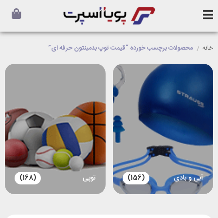
خانه
/
محصولات برچسب خورده “قیمت توپ بدمینتون حرفه ای”
توپی
(168)
دستکش دروازه بانی
(26)