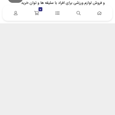
و فروش لوازم ورزشی برای افراد با سلیقه‌ ها و توان خرید
متفاوت تاسیس گردید. در پویا اسپرت سعی کردیم، ارتباط
0
مستقیم بین وارد کننده/تولید کننده و خریدار را برقرار نماییم.
آدرس : زنجان- خیابان سعدی – پلاک 132 | کد پستی
4518617653
ایمیل: info[at]pooyasport[dot]com
درباره پویا اسپرت
درباره ما
روش های پرداخت
پیگیری مرسولات پستی