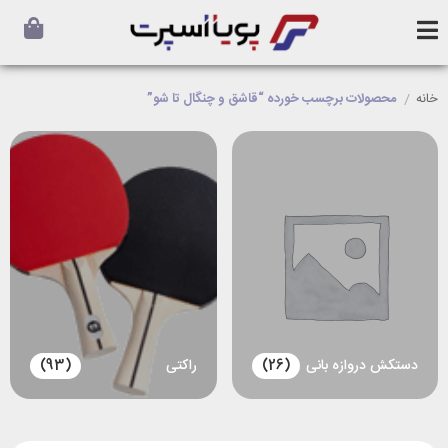
خانه
/
محصولات برچسب خورده “قاشق و چنگال تا شو”
دستکش دروازه بانی
(26)
راکتی
(93)