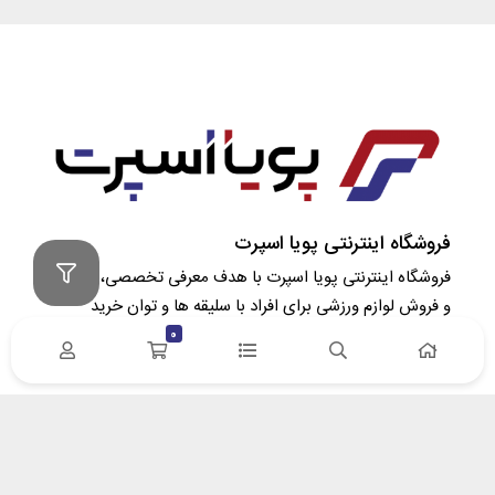
فروشگاه اینترنتی پویا اسپرت
فروشگاه اینترنتی پویا اسپرت با هدف معرفی تخصصی، مشاوره
و فروش لوازم ورزشی برای افراد با سلیقه‌ ها و توان خرید
متفاوت تاسیس گردید. در پویا اسپرت سعی کردیم، ارتباط
0
مستقیم بین وارد کننده/تولید کننده و خریدار را برقرار نماییم.
آدرس : زنجان- خیابان سعدی – پلاک 132 | کد پستی
4518617653
ایمیل: info[at]pooyasport[dot]com