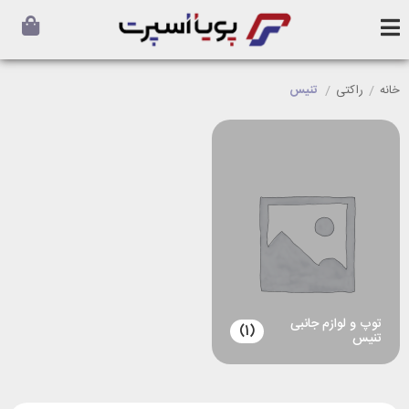
خانه
/
راکتی
/
تنیس
توپ و لوازم جانبی
(1)
تنیس