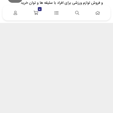
و فروش لوازم ورزشی برای افراد با سلیقه‌ ها و توان خرید
متفاوت تاسیس گردید. در پویا اسپرت سعی کردیم، ارتباط
0
مستقیم بین وارد کننده/تولید کننده و خریدار را برقرار نماییم.
آدرس : زنجان- خیابان سعدی – پلاک 132 | کد پستی
4518617653
ایمیل: info[at]pooyasport[dot]com
درباره پویا اسپرت
درباره ما
روش های پرداخت
پیگیری مرسولات پستی